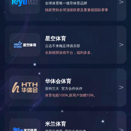
新闻资讯
公司动态
振动盘知识
关于我们
联系我们
新闻导航
公司动态
振动盘知识
常见问答
振动盘知识
揭秘振动盘底座如何鉴别好坏
福州道同带你认识什么是振动盘
振动盘厂家告诉你振动盘振动乏力或过慢的原因