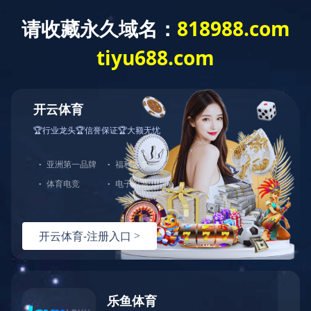
爱游戏(ayx)(中国)官方网站
爱游戏(ayx)(中国)官方网站
视觉检测设备
振动盘
电子五金/塑料类精密振动
盘
食品/医药/小商品类振动
盘
振动顶盘展示
振动盘辅助设备展示
涂层举例
非标自动化产品
振动盘展示
振动底座展示
控制器展示
行业用途展示