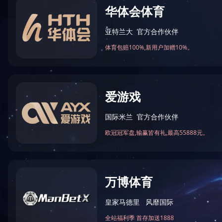
新闻资讯
公司动态
振动盘知识
关于我们
联系我们
关于公司
公司简介
联系我们
设计团队
您所在的位置：
爱游戏(ayx)(中国)官方网站
> 设计团队
版权所有
福建道同机械有限公司
（
chri
福建道同机械振动盘定制厂是一家生产和批发
精密振动盘
,
小